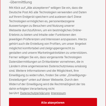
-übermittlung
Mehr erfahren?
Mit Klick auf „Alle akzeptieren” willigen Sie ein, dass die
Deutsche Post AG alle Technologien verwenden und Daten
Lesen Sie mehr in unserem
Infoblatt „Voradressen“
oder
auf Ihrem Endgerät speichern und auslesen darf. Diese
mailen Sie uns an
sales@postadress.de
.
Technologien ermöglichen es, personenbezogene
Auswertungen zu Besuchen und Nutzung unserer
Webseite durchzuführen, um ein bestmögliches Online-
Erlebnis zu bieten und Inhalte oder Funktionen den
jeweiligen Präferenzen und Interessen anzupassen. Hierzu
gehört auch die Erstellung von Profilen, um unser Angebot
möglichst komfortabel und zielgruppengerecht zu
gestalten und unsere Marketingaktivitäten zu unterstützen.
Ferner willigen Sie ein, dass vorgenannte Technologien
Zurück zum Lösungsfinder
Datenübermittlungen an Drittanbieter vornehmen, die in
Ländern ohne angemessenes Datenschutzniveau ansässig
sind. Weitere Informationen und die Möglichkeit, Ihre
Einwilligung zu widerrufen, finden Sie unter „Einwilligungs-
Einstellungen“ unten auf dieser Webseite. Durch den
Widerruf der Einwilligung wird die Rechtmäßigkeit der bis
E-Mail
Kontakt
English version
dahin erfolgten Verarbeitung nicht
berührt
Datenschutzerklärung
Impressum
Impressum
Rechtliche Hinweise
Datenschutz
Alle akzeptieren
Barrierefreiheit
Einwilligungs-Einstellungen