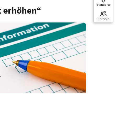
Standorte
t erhöhen“
Karriere