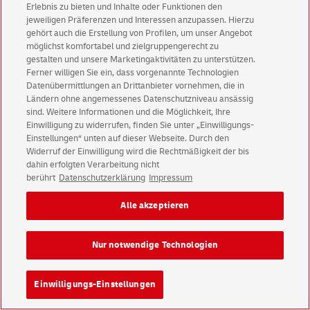
Erlebnis zu bieten und Inhalte oder Funktionen den
jeweiligen Präferenzen und Interessen anzupassen. Hierzu
gehört auch die Erstellung von Profilen, um unser Angebot
möglichst komfortabel und zielgruppengerecht zu
Deutsche Post Direkt Impressum
gestalten und unsere Marketingaktivitäten zu unterstützen.
Ferner willigen Sie ein, dass vorgenannte Technologien
Deutsche Post Direkt Datenschutz
Datenübermittlungen an Drittanbieter vornehmen, die in
Ländern ohne angemessenes Datenschutzniveau ansässig
English Version
sind. Weitere Informationen und die Möglichkeit, Ihre
Einwilligung zu widerrufen, finden Sie unter „Einwilligungs-
Impressum
Rechtliche Hinweise
Datenschutz
Einstellungen“ unten auf dieser Webseite. Durch den
Barrierefreiheit
Einwilligungs-Einstellungen
Widerruf der Einwilligung wird die Rechtmäßigkeit der bis
dahin erfolgten Verarbeitung nicht
berührt
Datenschutzerklärung
Impressum
Konzern
Karriere
Presse
Investoren
Alle akzeptieren
Nur notwendige Technologien
Einwilligungs-Einstellungen