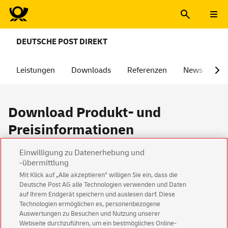
DEUTSCHE POST DIREKT
Leistungen
Downloads
Referenzen
News
Üb
Download
Produkt- und
Preisinformationen
ADDRESSFACTORY WEB
Einwilligung zu Datenerhebung und
-übermittlung
Produktblatt ADDRESSFACTORY WEB
Mit Klick auf „Alle akzeptieren” willigen Sie ein, dass die
Zusatzinformation Verstorbenen-Informationen
Deutsche Post AG alle Technologien verwenden und Daten
auf Ihrem Endgerät speichern und auslesen darf. Diese
Preisliste
Technologien ermöglichen es, personenbezogene
Auswertungen zu Besuchen und Nutzung unserer
Webseite durchzuführen, um ein bestmögliches Online-