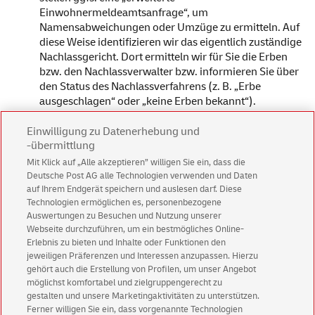
Einwohnermeldeamtsanfrage“, um
Namensabweichungen oder Umzüge zu ermitteln. Auf
diese Weise identifizieren wir das eigentlich zuständige
Nachlassgericht. Dort ermitteln wir für Sie die Erben
bzw. den Nachlassverwalter bzw. informieren Sie über
den Status des Nachlassverfahrens (z. B. „Erbe
ausgeschlagen“ oder „keine Erben bekannt“).
Einwilligung zu Datenerhebung und
-übermittlung
Mehr erfahren?
Mit Klick auf „Alle akzeptieren” willigen Sie ein, dass die
Deutsche Post AG alle Technologien verwenden und Daten
Lesen Sie mehr in unserem
Infoblatt „Erbenermittlung“
auf Ihrem Endgerät speichern und auslesen darf. Diese
oder mailen Sie uns an
sales@postadress.de
.
Technologien ermöglichen es, personenbezogene
Auswertungen zu Besuchen und Nutzung unserer
Webseite durchzuführen, um ein bestmögliches Online-
Erlebnis zu bieten und Inhalte oder Funktionen den
jeweiligen Präferenzen und Interessen anzupassen. Hierzu
gehört auch die Erstellung von Profilen, um unser Angebot
möglichst komfortabel und zielgruppengerecht zu
gestalten und unsere Marketingaktivitäten zu unterstützen.
Ferner willigen Sie ein, dass vorgenannte Technologien