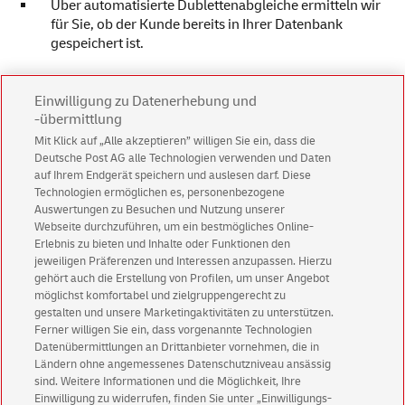
Über automatisierte
Dublettenabgleiche
ermitteln wir
für Sie, ob der Kunde bereits in Ihrer Datenbank
gespeichert ist.
Einwilligung zu Datenerhebung und
-übermittlung
Mehr erfahren?
Mit Klick auf „Alle akzeptieren” willigen Sie ein, dass die
Lesen Sie mehr in unserem
Infoblatt
Deutsche Post AG alle Technologien verwenden und Daten
„Echtzeitvalidierung“
oder mailen Sie uns an
auf Ihrem Endgerät speichern und auslesen darf. Diese
sales@postadress.de
.
Technologien ermöglichen es, personenbezogene
Auswertungen zu Besuchen und Nutzung unserer
Webseite durchzuführen, um ein bestmögliches Online-
Erlebnis zu bieten und Inhalte oder Funktionen den
jeweiligen Präferenzen und Interessen anzupassen. Hierzu
gehört auch die Erstellung von Profilen, um unser Angebot
möglichst komfortabel und zielgruppengerecht zu
gestalten und unsere Marketingaktivitäten zu unterstützen.
Ferner willigen Sie ein, dass vorgenannte Technologien
Zurück zum Lösungsfinder
Datenübermittlungen an Drittanbieter vornehmen, die in
Ländern ohne angemessenes Datenschutzniveau ansässig
sind. Weitere Informationen und die Möglichkeit, Ihre
Einwilligung zu widerrufen, finden Sie unter „Einwilligungs-