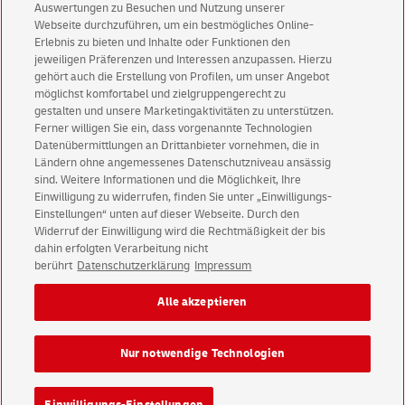
Auswertungen zu Besuchen und Nutzung unserer
Für den Shop-Newsletter anmelden und
Webseite durchzuführen, um ein bestmögliches Online-
Willkommensgutschein für eine Bestellung sichern.
Erlebnis zu bieten und Inhalte oder Funktionen den
jeweiligen Präferenzen und Interessen anzupassen. Hierzu
gehört auch die Erstellung von Profilen, um unser Angebot
möglichst komfortabel und zielgruppengerecht zu
Jetzt anmelden und Rabatt sichern
gestalten und unsere Marketingaktivitäten zu unterstützen.
Ferner willigen Sie ein, dass vorgenannte Technologien
Datenübermittlungen an Drittanbieter vornehmen, die in
Ländern ohne angemessenes Datenschutzniveau ansässig
sind. Weitere Informationen und die Möglichkeit, Ihre
Einwilligung zu widerrufen, finden Sie unter „Einwilligungs-
Einstellungen“ unten auf dieser Webseite. Durch den
Kundenservice
Widerruf der Einwilligung wird die Rechtmäßigkeit der bis
Warnung vor gefälschten
E-Mails
dahin erfolgten Verarbeitung nicht
berührt
Datenschutzerklärung
Impressum
Impressum
Rechtliche Hinweise
Datenschutz
Alle akzeptieren
Barrierefreiheit
Einwilligungs-Einstellungen
Nur notwendige Technologien
Konzern
Karriere
Presse
Investoren