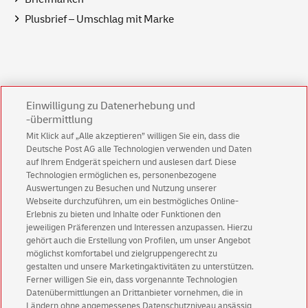
Plusbrief – Umschlag mit Marke
Services
Einwilligung zu Datenerhebung und
-übermittlung
Mit Klick auf „Alle akzeptieren” willigen Sie ein, dass die
Sendungsverfolgung
Deutsche Post AG alle Technologien verwenden und Daten
Portoberater
auf Ihrem Endgerät speichern und auslesen darf. Diese
Technologien ermöglichen es, personenbezogene
Int. Anschriftengestaltung
Auswertungen zu Besuchen und Nutzung unserer
Preisliste Porto Brief Ausland
Webseite durchzuführen, um ein bestmögliches Online-
Erlebnis zu bieten und Inhalte oder Funktionen den
jeweiligen Präferenzen und Interessen anzupassen. Hierzu
gehört auch die Erstellung von Profilen, um unser Angebot
möglichst komfortabel und zielgruppengerecht zu
gestalten und unsere Marketingaktivitäten zu unterstützen.
Ferner willigen Sie ein, dass vorgenannte Technologien
Datenübermittlungen an Drittanbieter vornehmen, die in
Ländern ohne angemessenes Datenschutzniveau ansässig