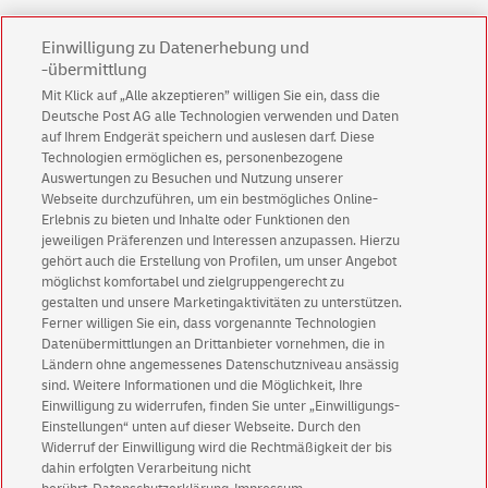
Einwilligung zu Datenerhebung und
-übermittlung
Service & Shops
Mit Klick auf „Alle akzeptieren” willigen Sie ein, dass die
Portoberater
Deutsche Post AG alle Technologien verwenden und Daten
Addressfactory Web
auf Ihrem Endgerät speichern und auslesen darf. Diese
Technologien ermöglichen es, personenbezogene
Standortfinder
Auswertungen zu Besuchen und Nutzung unserer
Sendungsverfolgung
Webseite durchzuführen, um ein bestmögliches Online-
Erlebnis zu bieten und Inhalte oder Funktionen den
Internetmarke
jeweiligen Präferenzen und Interessen anzupassen. Hierzu
Shop
gehört auch die Erstellung von Profilen, um unser Angebot
der Deutschen Post
möglichst komfortabel und zielgruppengerecht zu
gestalten und unsere Marketingaktivitäten zu unterstützen.
Ferner willigen Sie ein, dass vorgenannte Technologien
Datenübermittlungen an Drittanbieter vornehmen, die in
Ländern ohne angemessenes Datenschutzniveau ansässig
sind. Weitere Informationen und die Möglichkeit, Ihre
Einwilligung zu widerrufen, finden Sie unter „Einwilligungs-
Einstellungen“ unten auf dieser Webseite. Durch den
Widerruf der Einwilligung wird die Rechtmäßigkeit der bis
Geschäftskundenservice
Datenschutz
dahin erfolgten Verarbeitung nicht