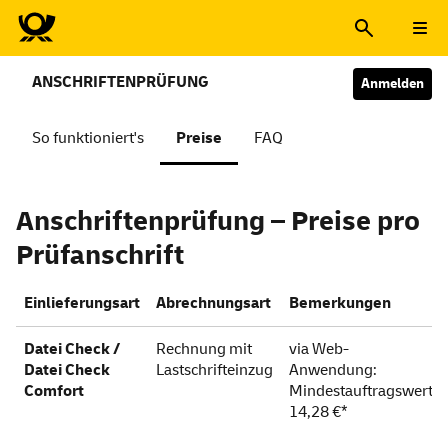
ANSCHRIFTENPRÜFUNG
Anmelden
So funktioniert's
Preise
FAQ
Anschriftenprüfung – Preise pro
Prüfanschrift
Einlieferungsart
Abrechnungsart
Bemerkungen
Datei Check /
Rechnung mit
via Web-
Datei Check
Lastschrifteinzug
Anwendung:
Comfort
Mindestauftragswert
14,28 €*