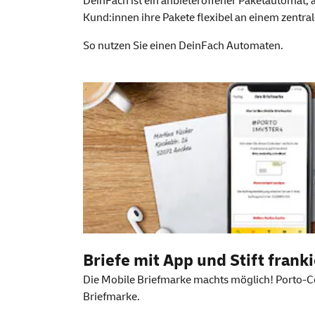
DeinFach ist ein anbieteroffener Paketautoma
Kund:innen ihre Pakete flexibel an einem zentra
So nutzen Sie einen
DeinFach
Automaten.
Weitere Information
Briefe mit
App
und Stift frank
Die Mobile Briefmarke machts möglich! Porto-Co
Briefmarke.