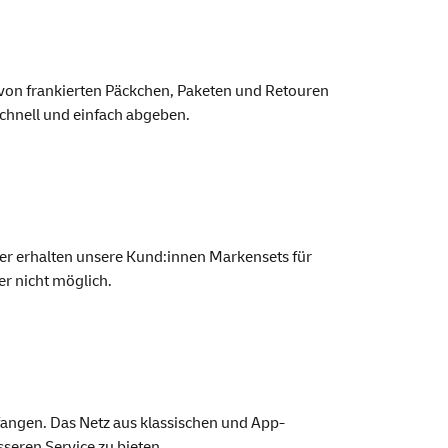
 von frankierten Päckchen, Paketen und Retouren
chnell und einfach abgeben.
Hier erhalten unsere Kund:innen Marken
sets
für
r nicht möglich.
angen. Das Netz aus klassischen und
App
-
esseren
Service
zu bieten.