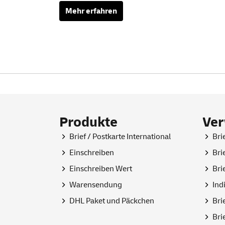
Mehr erfahren
Produkte
Ve
Brief / Postkarte International
Bri
Einschreiben
Bri
Einschreiben Wert
Bri
Warensendung
Ind
DHL Paket und Päckchen
Bri
Bri