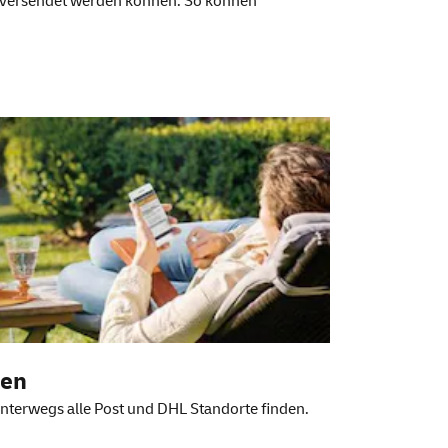
d versendet werden können. So können
den
nterwegs alle Post und DHL Standorte finden.