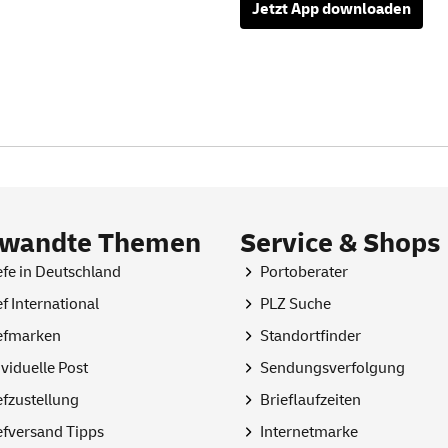
Jetzt
App
downloaden
rwandte Themen
Service & Shops
efe in Deutschland
Portoberater
ef International
PLZ Suche
efmarken
Standortfinder
ividuelle Post
Sendungsverfolgung
efzustellung
Brieflaufzeiten
efversand Tipps
Internetmarke