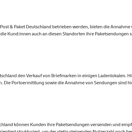
n Post & Paket Deutschland betrieben werden, bieten die Annahme
die Kund:innen auch an diesen Standorten ihre Paketsendungen s
eutschland den Verkauf von Briefmarken in einigen Ladenlokalen. 
n. Die Portoermittlung sowie die Annahme von Sendungen sind hie
tschland können Kunden ihre Paketsendungen versenden und empf
ientiert strukturiert, um der stetig steigenden Nutzerzahl noch b