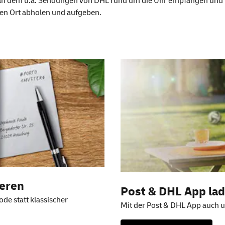
t, an dem u.a. Sendungen von DHL rund um die Uhr empfangen un
len Ort abholen und aufgeben.
en
ieren
Post & DHL
App
la
de statt klassischer
Mit der Post & DHL App auch u