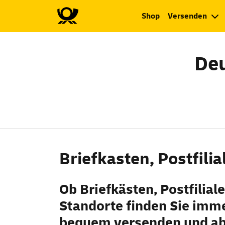
Shop
Versenden
Deu
Briefkasten, Postfili
Ob Briefkästen, Postfilia
Standorte finden Sie imme
bequem versenden und ab