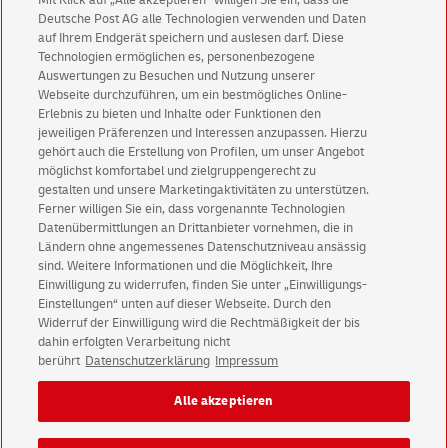
Mit Klick auf „Alle akzeptieren” willigen Sie ein, dass die
Deutsche Post AG alle Technologien verwenden und Daten
Weitere Informationen zu
auf Ihrem Endgerät speichern und auslesen darf. Diese
Technologien ermöglichen es, personenbezogene
Frankiermaschinen
Auswertungen zu Besuchen und Nutzung unserer
Webseite durchzuführen, um ein bestmögliches Online-
Broschüre Frankiermaschine
Erlebnis zu bieten und Inhalte oder Funktionen den
jeweiligen Präferenzen und Interessen anzupassen. Hierzu
Häufige Fragen Frankiermaschine
gehört auch die Erstellung von Profilen, um unser Angebot
AGB Frankiermaschine
möglichst komfortabel und zielgruppengerecht zu
gestalten und unsere Marketingaktivitäten zu unterstützen.
Ferner willigen Sie ein, dass vorgenannte Technologien
Datenübermittlungen an Drittanbieter vornehmen, die in
Ländern ohne angemessenes Datenschutzniveau ansässig
sind. Weitere Informationen und die Möglichkeit, Ihre
Einwilligung zu widerrufen, finden Sie unter „Einwilligungs-
Einstellungen“ unten auf dieser Webseite. Durch den
Geschäftskundenservice
Widerruf der Einwilligung wird die Rechtmäßigkeit der bis
Warnung vor gefälschten
E-Mails
dahin erfolgten Verarbeitung nicht
berührt
Datenschutzerklärung
Impressum
Impressum
Rechtliche Hinweise
Datenschutz
Alle akzeptieren
Barrierefreiheit
Einwilligungs-Einstellungen