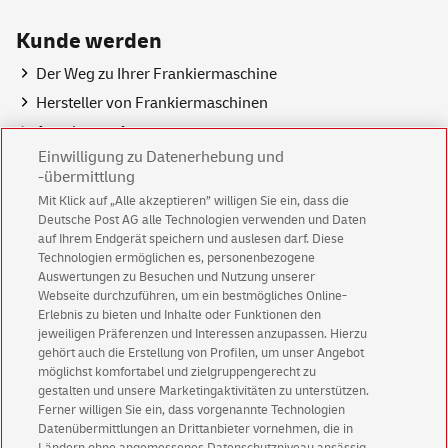
Kunde werden
Der Weg zu Ihrer Frankiermaschine
Hersteller von Frankiermaschinen
Angebotsanfrage
Einwilligung zu Datenerhebung und
-übermittlung
Mit Klick auf „Alle akzeptieren” willigen Sie ein, dass die
Deutsche Post AG alle Technologien verwenden und Daten
auf Ihrem Endgerät speichern und auslesen darf. Diese
Weitere Informationen zu
FRANKIT
Technologien ermöglichen es, personenbezogene
Vertragsrelevante Dokumente
Auswertungen zu Besuchen und Nutzung unserer
Frankit
Webseite durchzuführen, um ein bestmögliches Online-
Broschüre
Frankit
Erlebnis zu bieten und Inhalte oder Funktionen den
jeweiligen Präferenzen und Interessen anzupassen. Hierzu
AGB
Frankit
gehört auch die Erstellung von Profilen, um unser Angebot
Häufige Fragen
Frankit
möglichst komfortabel und zielgruppengerecht zu
gestalten und unsere Marketingaktivitäten zu unterstützen.
Ferner willigen Sie ein, dass vorgenannte Technologien
Datenübermittlungen an Drittanbieter vornehmen, die in