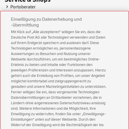
Portoberater
PLZ Suche
Einwilligung zu Datenerhebung und
Standortfinder
-übermittlung
Shop
der Deutschen Post
Mit Klick auf „Alle akzeptieren” willigen Sie ein, dass die
Deutsche Post AG alle Technologien verwenden und Daten
Sendungsverfolgung
auf Ihrem Endgerät speichern und auslesen darf. Diese
Internetmarke
Technologien ermöglichen es, personenbezogene
Auswertungen zu Besuchen und Nutzung unserer
Deutsche Post E-Post Solutions GmbH
Webseite durchzuführen, um ein bestmögliches Online-
Erlebnis zu bieten und Inhalte oder Funktionen den
jeweiligen Präferenzen und Interessen anzupassen. Hierzu
gehört auch die Erstellung von Profilen, um unser Angebot
möglichst komfortabel und zielgruppengerecht zu
gestalten und unsere Marketingaktivitäten zu unterstützen.
Ferner willigen Sie ein, dass vorgenannte Technologien
Datenübermittlungen an Drittanbieter vornehmen, die in
Ländern ohne angemessenes Datenschutzniveau ansässig
sind. Weitere Informationen und die Möglichkeit, Ihre
Geschäftskundenservice
Einwilligung zu widerrufen, finden Sie unter „Einwilligungs-
Warnung vor gefälschten
E-Mails
Einstellungen“ unten auf dieser Webseite. Durch den
Widerruf der Einwilligung wird die Rechtmäßigkeit der bis