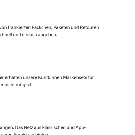
 von frankierten Päckchen, Paketen und Retouren
chnell und einfach abgeben.
Hier erhalten unsere Kund:innen Marken
sets
für
r nicht möglich.
angen. Das Netz aus klassischen und
App
-
esseren
Service
zu bieten.