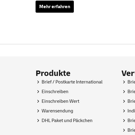
Mehr erfahren
Produkte
Ve
Brief / Postkarte International
Bri
Einschreiben
Bri
Einschreiben Wert
Bri
Warensendung
Ind
DHL Paket und Päckchen
Bri
Bri