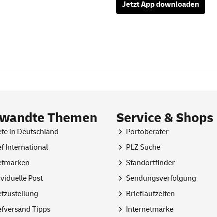
Jetzt
App
downloaden
rwandte Themen
Service & Shops
efe in Deutschland
Portoberater
ef International
PLZ Suche
efmarken
Standortfinder
ividuelle Post
Sendungsverfolgung
efzustellung
Brieflaufzeiten
efversand Tipps
Internetmarke