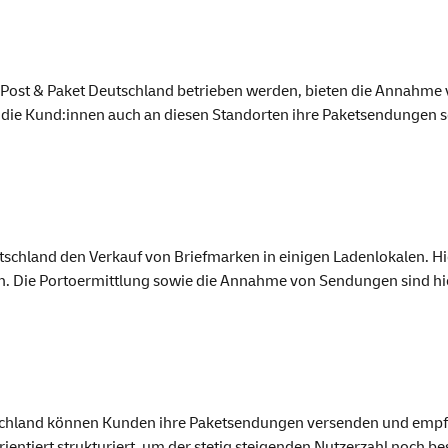
n Post & Paket Deutschland betrieben werden, bieten die Annahme
die Kund:innen auch an diesen Standorten ihre Paketsendungen s
eutschland den Verkauf von Briefmarken in einigen Ladenlokalen. 
n. Die Portoermittlung sowie die Annahme von Sendungen sind hie
tschland können Kunden ihre Paketsendungen versenden und empf
ientiert strukturiert, um der stetig steigenden Nutzerzahl noch b