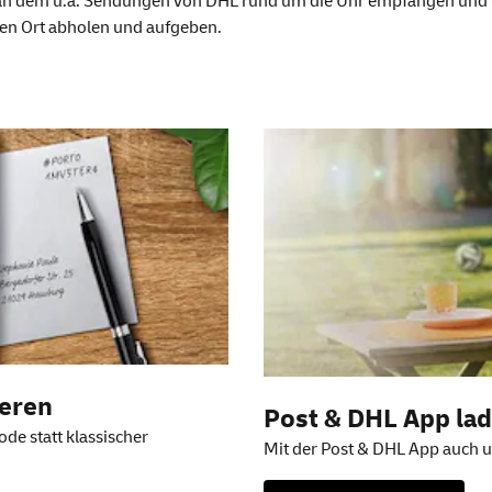
t, an dem u.a. Sendungen von DHL rund um die Uhr empfangen un
len Ort abholen und aufgeben.
en
ieren
Post & DHL
App
la
de statt klassischer
Mit der Post & DHL App auch u