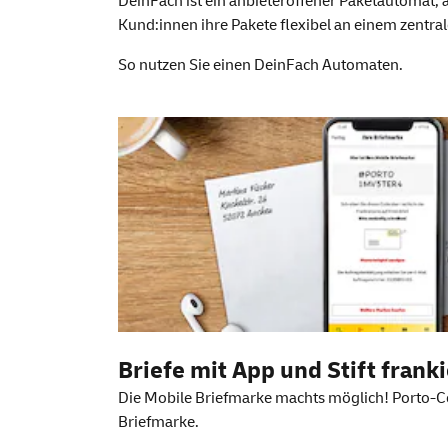
DeinFach ist ein anbieteroffener Paketautoma
Kund:innen ihre Pakete flexibel an einem zentra
So nutzen Sie einen
DeinFach
Automaten.
Weitere Information
Briefe mit
App
und Stift frank
Die Mobile Briefmarke machts möglich! Porto-Co
Briefmarke.