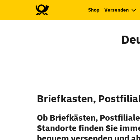
Shop
Versenden
Deu
Briefkasten, Postfili
Ob Briefkästen, Postfilia
Standorte finden Sie imme
bequem versenden und ab