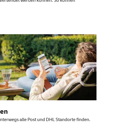
d versendet werden können. So können
den
nterwegs alle Post und DHL Standorte finden.