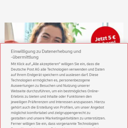
Einwilligung zu Datenerhebung und
-übermittlung
Mit Klick auf „Alle akzeptieren” willigen Sie ein, dass die
Deutsche Post AG alle Technologien verwenden und Daten
auf Ihrem Endgerät speichern und auslesen darf. Diese
Technologien ermöglichen es, personenbezogene
Keine News mehr verpassen!
Auswertungen zu Besuchen und Nutzung unserer
Für den Shop-Newsletter anmelden und
Webseite durchzuführen, um ein bestmögliches Online-
Willkommensgutschein für eine Bestellung sichern.
Erlebnis zu bieten und Inhalte oder Funktionen den
jeweiligen Präferenzen und Interessen anzupassen. Hierzu
gehört auch die Erstellung von Profilen, um unser Angebot
möglichst komfortabel und zielgruppengerecht zu
Jetzt anmelden und Rabatt sichern
gestalten und unsere Marketingaktivitäten zu unterstützen.
Ferner willigen Sie ein, dass vorgenannte Technologien