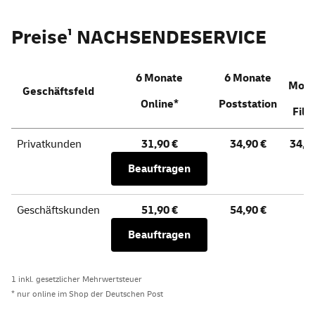
Preise¹ NACHSENDESERVICE
6
6 Monate
6 Monate
Mona
Geschäftsfeld
Online
*
Poststation
Filia
Privatkunden
31,90 €
34,90 €
34,9
Beauftragen
Geschäftskunden
51,90 €
54,90 €
-
Beauftragen
1 inkl. gesetzlicher Mehrwertsteuer
* nur
online
im
Shop
der Deutschen Post