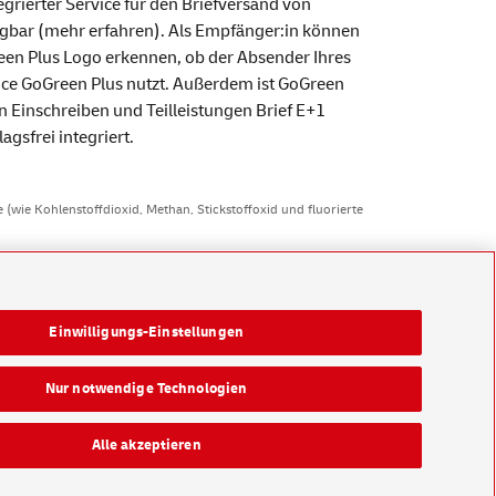
tegrierter
Service
für den Briefversand von
gbar (
mehr erfahren
). Als Empfänger:in können
een
Plus Logo erkennen, ob der Absender Ihres
ice
GoGreen
Plus nutzt. Außerdem ist
GoGreen
en Einschreiben und Teilleistungen Brief E+1
gsfrei integriert.
(wie Kohlenstoffdioxid, Methan, Stickstoffoxid und fluorierte
Einwilligungs-Einstellungen
Nur notwendige Technologien
Alle akzeptieren
Konzern
Karriere
Presse
Investoren