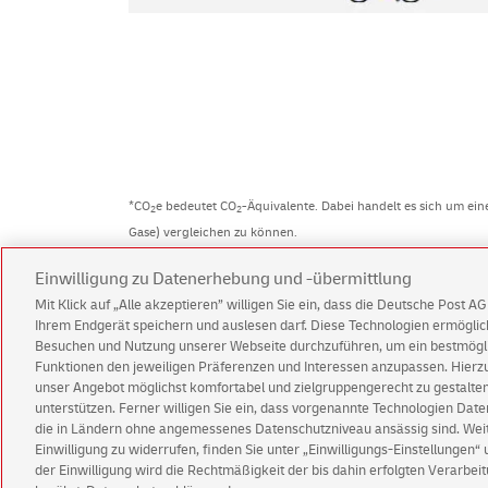
*CO
e bedeutet CO
-Äquivalente. Dabei handelt es sich um ei
2
2
Gase) vergleichen zu können.
Einwilligung zu Datenerhebung und -übermittlung
Mit Klick auf „Alle akzeptieren” willigen Sie ein, dass die Deutsche Post 
Ihrem Endgerät speichern und auslesen darf. Diese Technologien ermögl
Kundenservice
Warnung vor gefälsch
Besuchen und Nutzung unserer Webseite durchzuführen, um ein bestmöglic
Funktionen den jeweiligen Präferenzen und Interessen anzupassen. Hierzu 
unser Angebot möglichst komfortabel und zielgruppengerecht zu gestalten
Impressum
Rechtliche Hinweise
Datenschu
unterstützen. Ferner willigen Sie ein, dass vorgenannte Technologien Dat
die in Ländern ohne angemessenes Datenschutzniveau ansässig sind. Weite
Einwilligung zu widerrufen, finden Sie unter „Einwilligungs-Einstellungen“
der Einwilligung wird die Rechtmäßigkeit der bis dahin erfolgten Verarbeit