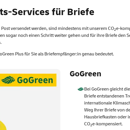
ef
s-Services für Briefe
en Post versendet werden, sind mindestens mit unserem CO
e-kom
2
ogar noch einen Schritt weiter gehen und für ihre Briefe den
S
.
oGreen
Plus für Sie als Briefempfänger:in genau bedeutet.
GoGreen
Bei
GoGreen
gleicht di
Briefe entstandenen Tr
internationale Klimasc
Weg Ihrer Briefe von de
Hausbriefkasten oder i
CO
e-kompensiert.
2