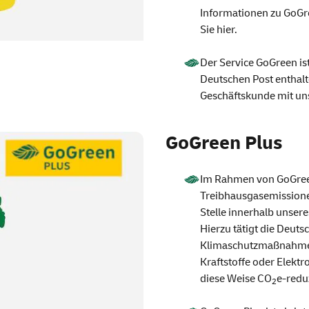
Informationen zu
GoGr
Sie
hier
.
Der
Service
GoGreen
is
Deutschen Post enthalten
Geschäftskunde mit un
GoGreen
Plus
Im Rahmen von
GoGre
Treibhausgasemissionen
Stelle innerhalb unser
Hierzu tätigt die Deutsc
Klimaschutzmaßnahmen,
Kraftstoffe oder Elektr
diese Weise CO
e-reduz
2