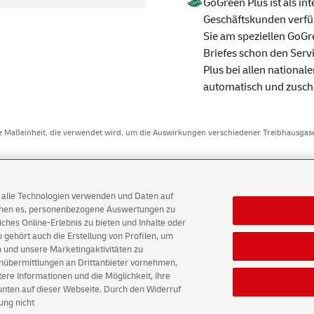
GoGreen
Plus ist als in
Geschäftskunden verfü
Sie am speziellen
GoGr
Briefes schon den
Serv
Plus bei allen national
automatisch und zuschla
ne Maßeinheit, die verwendet wird, um die Auswirkungen verschiedener Treibhausgase 
AG alle Technologien verwenden und Daten auf
ichen es, personenbezogene Auswertungen zu
ten
E-Mails
hes Online-Erlebnis zu bieten und Inhalte oder
gehört auch die Erstellung von Profilen, um
 und unsere Marketingaktivitäten zu
tz
Barrierefreiheit
Einwilligungs-Einstellungen
enübermittlungen an Drittanbieter vornehmen,
re Informationen und die Möglichkeit, Ihre
 unten auf dieser Webseite. Durch den Widerruf
ung nicht