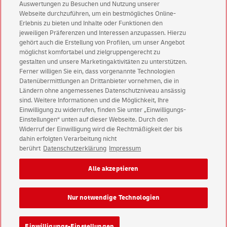
Auswertungen zu Besuchen und Nutzung unserer
NACHHALTIG BESSER – Deutsche Post und
Webseite durchzuführen, um ein bestmögliches Online-
DHL
Erlebnis zu bieten und Inhalte oder Funktionen den
Auf dem Weg zur CO
e-freien Post- und Paketlogistik.
jeweiligen Präferenzen und Interessen anzupassen. Hierzu
2
gehört auch die Erstellung von Profilen, um unser Angebot
möglichst komfortabel und zielgruppengerecht zu
Mehr erfahren
gestalten und unsere Marketingaktivitäten zu unterstützen.
Ferner willigen Sie ein, dass vorgenannte Technologien
Datenübermittlungen an Drittanbieter vornehmen, die in
Ländern ohne angemessenes Datenschutzniveau ansässig
sind. Weitere Informationen und die Möglichkeit, Ihre
Einwilligung zu widerrufen, finden Sie unter „Einwilligungs-
Einstellungen“ unten auf dieser Webseite. Durch den
Kundenservice
Widerruf der Einwilligung wird die Rechtmäßigkeit der bis
Warnung vor gefälschten
E-Mails
dahin erfolgten Verarbeitung nicht
berührt
Datenschutzerklärung
Impressum
Impressum
Rechtliche Hinweise
Datenschutz
Alle akzeptieren
Barrierefreiheit
Einwilligungs-Einstellungen
Nur notwendige Technologien
Konzern
Karriere
Presse
Investoren
Einwilligungs-Einstellungen