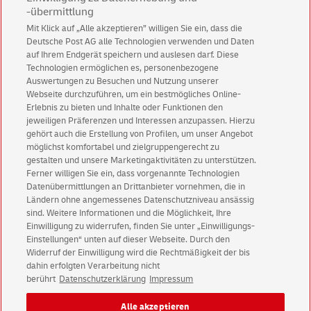
ist das
jedoch nicht überall möglich.
-übermittlung
Unter anderem in solchen Fällen bieten wir dann unsere
Mit Klick auf „Alle akzeptieren” willigen Sie ein, dass die
Poststationen
an: Sie sind
rund um die Uhr verfügbar,
Deutsche Post AG alle Technologien verwenden und Daten
bieten Portokauf, Paket- und Briefannahme sowie auch
auf Ihrem Endgerät speichern und auslesen darf. Diese
eine persönliche Videoberatung.
Technologien ermöglichen es, personenbezogene
Zudem haben unsere neuen,
barrierefreien Poststationen
Auswertungen zu Besuchen und Nutzung unserer
Hilfen, die die Nutzung erleichtern!
Webseite durchzuführen, um ein bestmögliches Online-
Erlebnis zu bieten und Inhalte oder Funktionen den
jeweiligen Präferenzen und Interessen anzupassen. Hierzu
gehört auch die Erstellung von Profilen, um unser Angebot
möglichst komfortabel und zielgruppengerecht zu
gestalten und unsere Marketingaktivitäten zu unterstützen.
Zurück zur Hauptseite
Ferner willigen Sie ein, dass vorgenannte Technologien
Datenübermittlungen an Drittanbieter vornehmen, die in
Ländern ohne angemessenes Datenschutzniveau ansässig
sind. Weitere Informationen und die Möglichkeit, Ihre
Einwilligung zu widerrufen, finden Sie unter „Einwilligungs-
Einstellungen“ unten auf dieser Webseite. Durch den
Kundenservice
Widerruf der Einwilligung wird die Rechtmäßigkeit der bis
Warnung vor gefälschten
E-Mails
dahin erfolgten Verarbeitung nicht
berührt
Datenschutzerklärung
Impressum
Impressum
Rechtliche Hinweise
Datenschutz
Alle akzeptieren