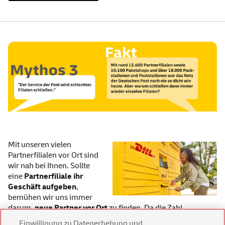
Mit unseren vielen
Partnerfilialen vor Ort sind
wir nah bei Ihnen. Sollte
eine
Partnerfiliale ihr
Geschäft aufgeben
,
bemühen wir uns immer
darum,
neue Partner vor Ort
zu finden. Da die Zahl
klassischer Einzelhandelsgeschäfte seit Jahren zurückgeht,
Einwilligung zu Datenerhebung und