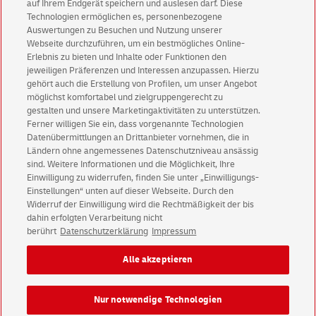
auf Ihrem Endgerät speichern und auslesen darf. Diese
Technologien ermöglichen es, personenbezogene
Auswertungen zu Besuchen und Nutzung unserer
Filialpartner werden
Webseite durchzuführen, um ein bestmögliches Online-
Erlebnis zu bieten und Inhalte oder Funktionen den
jeweiligen Präferenzen und Interessen anzupassen. Hierzu
gehört auch die Erstellung von Profilen, um unser Angebot
möglichst komfortabel und zielgruppengerecht zu
gestalten und unsere Marketingaktivitäten zu unterstützen.
English Homepage
Ferner willigen Sie ein, dass vorgenannte Technologien
Datenübermittlungen an Drittanbieter vornehmen, die in
Ländern ohne angemessenes Datenschutzniveau ansässig
sind. Weitere Informationen und die Möglichkeit, Ihre
Einwilligung zu widerrufen, finden Sie unter „Einwilligungs-
Einstellungen“ unten auf dieser Webseite. Durch den
Kundenservice
Widerruf der Einwilligung wird die Rechtmäßigkeit der bis
Warnung vor gefälschten
E-Mails
dahin erfolgten Verarbeitung nicht
berührt
Datenschutzerklärung
Impressum
Impressum
Rechtliche Hinweise
Datenschutz
Alle akzeptieren
Barrierefreiheit
Einwilligungs-Einstellungen
Nur notwendige Technologien