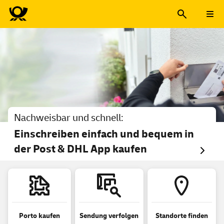
Deutsche Post – Die Post für
Nachweisbar und schnell:
Einschreiben einfach und bequem in
der Post & DHL
App
kaufen
Porto kaufen
Sendung verfolgen
Standorte finden