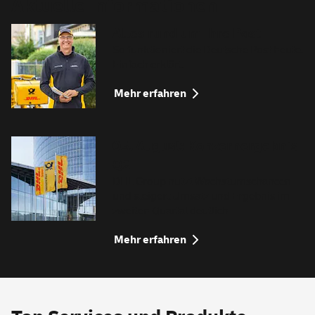
Aktuelle Informationen
Alles rund um Ihre Post
So funktioniert die Deutsche Post heute.
Einfach erklärt.
Mehr erfahren
05. August: Konzernergebnis
Q2
DHL Group nutzt Wachstumschancen
und steigert Umsatz und Ergebnis im
zweiten Quartal deutlich
Mehr erfahren