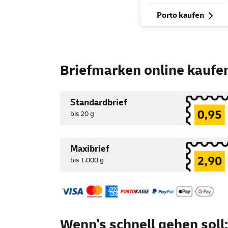
Porto kaufen
Briefmarken
online
kaufe
Standardbrief
bis 20 g
Maxibrief
bis 1.000 g
Wenn's schnell gehen soll