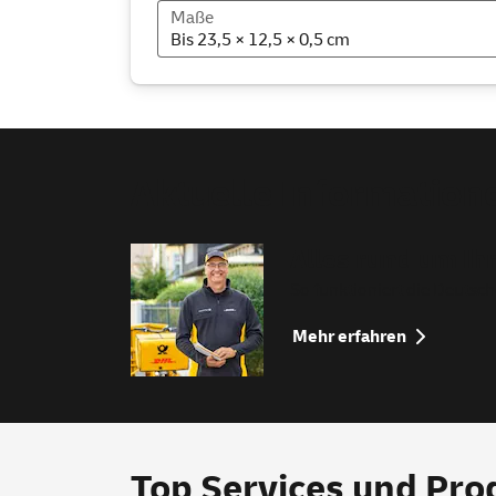
Maße
Bis 23,5 × 12,5 × 0,5 cm
Aktuelle Information
Alles rund um Ih
So funktioniert die Deutsche
Mehr erfahren
Top
Services
und Pro