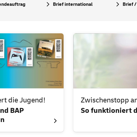
endeauftrag
Brief international
Brief 
ert die Jugend!
Zwischenstopp an
und BAP
So funktioniert 
en