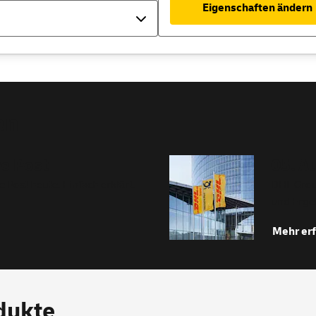
Eigenschaften ändern
en
re Post
05. A
 Post heute. Einfach erklärt.
DHL Grou
und Ergeb
Mehr er
dukte