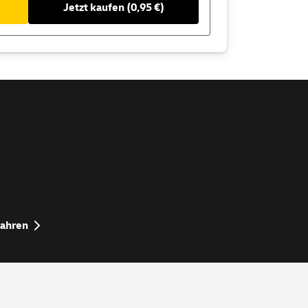
Jetzt kaufen (0,95 €)
ugust: Konzernergebnis Q2
p nutzt Wachstumschancen und steigert Umsatz
nis im zweiten Quartal deutlich
fahren