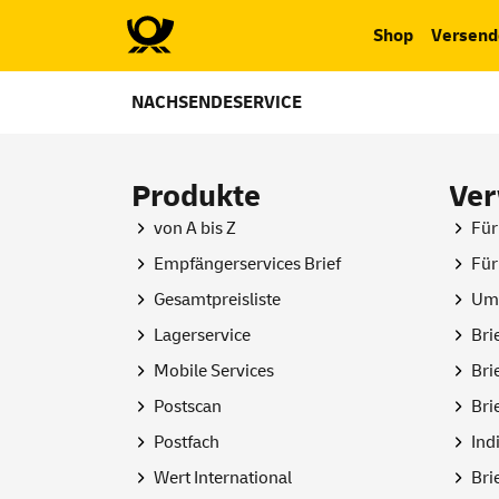
Shop
Versend
NACHSENDESERVICE
Produkte
Ve
von A bis Z
Für
Empfängerservices Brief
Für
Gesamtpreisliste
Umz
Lagerservice
Bri
Mobile
Services
Bri
Postscan
Bri
Postfach
Ind
Wert International
Bri