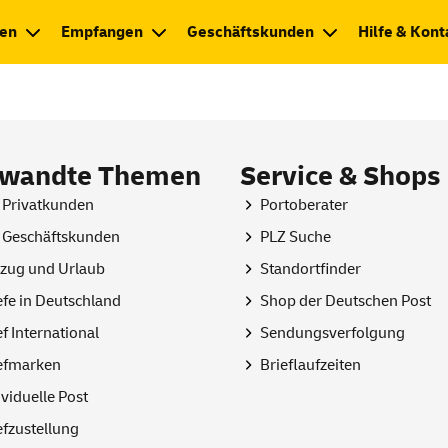
en
Empfangen
Geschäftskunden
Hilfe & Kont
rwandte Themen
Service & Shops
 Privatkunden
Portoberater
 Geschäftskunden
PLZ Suche
ug und Urlaub
Standortfinder
efe in Deutschland
Shop
der Deutschen Post
ef International
Sendungsverfolgung
efmarken
Brieflaufzeiten
ividuelle Post
efzustellung