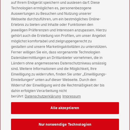
Shop
der Deutschen Post
auf Ihrem Endgerät speichern und auslesen darf. Diese
Technologien ermöglichen es, personenbezogene
Einlieferungslisten
Auswertungen zu Besuchen und Nutzung unserer
Dialogpost Manager
Webseite durchzuführen, um ein bestmögliches Online-
Erlebnis zu bieten und Inhalte oder Funktionen den
Postaktuell Manager
jeweiligen Präferenzen und Interessen anzupassen. Hierzu
gehört auch die Erstellung von Profilen, um unser Angebot
möglichst komfortabel und zielgruppengerecht zu
gestalten und unsere Marketingaktivitäten zu unterstützen.
Ferner willigen Sie ein, dass vorgenannte Technologien
Datenübermittlungen an Drittanbieter vornehmen, die in
Ländern ohne angemessenes Datenschutzniveau ansässig
sind. Weitere Informationen und die Möglichkeit, Ihre
Einwilligung zu widerrufen, finden Sie unter „Einwilligungs-
Einstellungen“ unten auf dieser Webseite. Durch den
Kundenservice
Widerruf der Einwilligung wird die Rechtmäßigkeit der bis
Warnung vor gefälschten
E-Mails
dahin erfolgten Verarbeitung nicht
berührt
Datenschutzerklärung
Impressum
Impressum
Rechtliche Hinweise
Datenschutz
Alle akzeptieren
Barrierefreiheit
Einwilligungs-Einstellungen
Nur notwendige Technologien