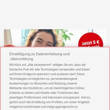
Einwilligung zu Datenerhebung und
-übermittlung
Mit Klick auf „Alle akzeptieren” willigen Sie ein, dass die
Deutsche Post AG alle Technologien verwenden und Daten
auf Ihrem Endgerät speichern und auslesen darf. Diese
Technologien ermöglichen es, personenbezogene
Keine News mehr verpassen!
Auswertungen zu Besuchen und Nutzung unserer
Für den Shop-Newsletter anmelden und
Webseite durchzuführen, um ein bestmögliches Online-
Willkommensgutschein für eine Bestellung sichern.
Erlebnis zu bieten und Inhalte oder Funktionen den
jeweiligen Präferenzen und Interessen anzupassen. Hierzu
gehört auch die Erstellung von Profilen, um unser Angebot
möglichst komfortabel und zielgruppengerecht zu
Jetzt anmelden und Rabatt sichern