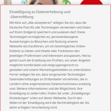
Einwilligung zu Datenerhebung und
-übermittlung
Mit Klick auf „Alle akzeptieren” willigen Sie ein, dass die
Deutsche Post AG alle Technologien verwenden und Daten
auf Ihrem Endgerät speichern und auslesen darf. Diese
Technologien ermöglichen es, personenbezogene
Auswertungen zu Besuchen und Nutzung unserer
Keine News mehr verpassen!
Webseite durchzuführen, um ein bestmögliches Online-
Erlebnis zu bieten und Inhalte oder Funktionen den
Für den Shop-Newsletter anmelden und
jeweiligen Präferenzen und Interessen anzupassen. Hierzu
Willkommensgutschein für eine Bestellung sichern.
gehört auch die Erstellung von Profilen, um unser Angebot
möglichst komfortabel und zielgruppengerecht zu
gestalten und unsere Marketingaktivitäten zu unterstützen.
Jetzt anmelden und Rabatt sichern
Ferner willigen Sie ein, dass vorgenannte Technologien
Datenübermittlungen an Drittanbieter vornehmen, die in
Ländern ohne angemessenes Datenschutzniveau ansässig
sind. Weitere Informationen und die Möglichkeit, Ihre
Einwilligung zu widerrufen, finden Sie unter „Einwilligungs-
Einstellungen“ unten auf dieser Webseite. Durch den
Widerruf der Einwilligung wird die Rechtmäßigkeit der bis
Kundenservice
dahin erfolgten Verarbeitung nicht