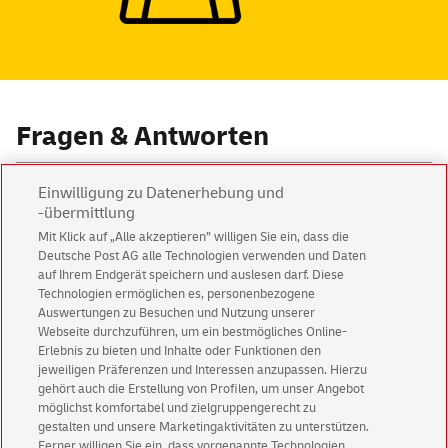
Fragen & Antworten
Muss für jede Teilleistungsvariante ein eigener
Einwilligung zu Datenerhebung und
Vertrag abgeschlossen werden?
-übermittlung
Mit Klick auf „Alle akzeptieren” willigen Sie ein, dass die
Muss die Mindestmenge je Teilleistungsvariante
Deutsche Post AG alle Technologien verwenden und Daten
auf Ihrem Endgerät speichern und auslesen darf. Diese
erreicht werden?
Technologien ermöglichen es, personenbezogene
Auswertungen zu Besuchen und Nutzung unserer
Was bedeutet bei der Teilleistung-Regellaufzeit E+1
Webseite durchzuführen, um ein bestmögliches Online-
bis 2?
Erlebnis zu bieten und Inhalte oder Funktionen den
jeweiligen Präferenzen und Interessen anzupassen. Hierzu
gehört auch die Erstellung von Profilen, um unser Angebot
Werden die Teilleistungsvarianten ID und E+1 auch
möglichst komfortabel und zielgruppengerecht zu
bei Frankierung über den Frankierservice
gestalten und unsere Marketingaktivitäten zu unterstützen.
angeboten?
Ferner willigen Sie ein, dass vorgenannte Technologien