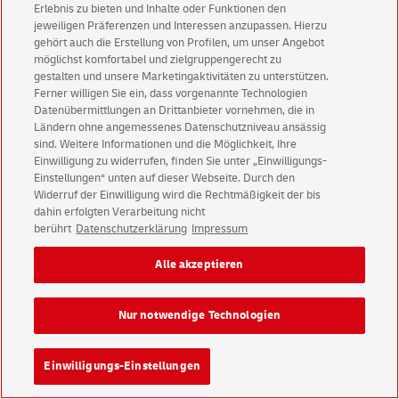
Erlebnis zu bieten und Inhalte oder Funktionen den
Der digitale Service „Verfolgen Brief Teilleistungen“.
jeweiligen Präferenzen und Interessen anzupassen. Hierzu
gehört auch die Erstellung von Profilen, um unser Angebot
Mehr erfahren
möglichst komfortabel und zielgruppengerecht zu
gestalten und unsere Marketingaktivitäten zu unterstützen.
Ferner willigen Sie ein, dass vorgenannte Technologien
Datenübermittlungen an Drittanbieter vornehmen, die in
Ländern ohne angemessenes Datenschutzniveau ansässig
sind. Weitere Informationen und die Möglichkeit, Ihre
Einwilligung zu widerrufen, finden Sie unter „Einwilligungs-
Kundenservice
Einstellungen“ unten auf dieser Webseite. Durch den
Widerruf der Einwilligung wird die Rechtmäßigkeit der bis
Warnung vor gefälschten
E-Mails
dahin erfolgten Verarbeitung nicht
berührt
Datenschutzerklärung
Impressum
Impressum
Rechtliche Hinweise
Datenschutz
Barrierefreiheit
Einwilligungs-Einstellungen
Alle akzeptieren
Nur notwendige Technologien
Konzern
Karriere
Presse
Investoren
Einwilligungs-Einstellungen