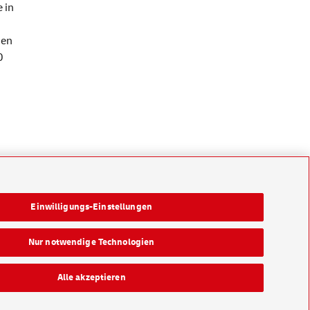
 in
den
0
Einwilligungs-Einstellungen
Nur notwendige Technologien
Alle akzeptieren
Konzern
Karriere
Presse
Investoren