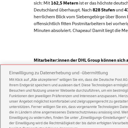
sich: Mit
162,5 Metern
ist er das höchste deuts
Deutschland überhaupt. Nach
828 Stufen
und
4
herrlichem Blick vom Siebengebirge über Bonn 
offensichtlich fitten Postmitarbeitern bei vorh
Minuten absolviert.
Chapeau
! Damit liegt die M
Mitarbeiter:innen der DHL Group können sich
Einwilligung zu Datenerhebung und -übermittlung
Mit Klick auf „Alle akzeptieren” willigen Sie ein, dass die Deutsche Post 
Ihrem Endgerät speichern und auslesen darf. Diese Technologien ermögl
English Version
Besuchen und Nutzung unserer Webseite durchzuführen, um ein bestmöglic
Funktionen den jeweiligen Präferenzen und Interessen anzupassen. Hierzu 
unser Angebot möglichst komfortabel und zielgruppengerecht zu gestalten
Impressum
Rechtliche Hinweise
Datenschu
unterstützen. Ferner willigen Sie ein, dass vorgenannte Technologien Dat
die in Ländern ohne angemessenes Datenschutzniveau ansässig sind. Weite
Einwilligung zu widerrufen, finden Sie unter „Einwilligungs-Einstellungen“
der Einwilligung wird die Rechtmäßigkeit der bis dahin erfolgten Verarbeit