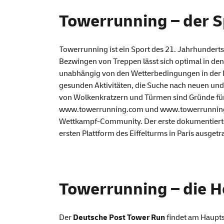
Towerrunning – der S
Towerrunning
ist ein Sport des 21. Jahrhundert
Bezwingen von Treppen lässt sich optimal in den 
unabhängig von den Wetterbedingungen in der Mi
gesunden Aktivitäten, die Suche nach neuen un
von Wolkenkratzern und Türmen sind Gründe für
www.
towerrunning
.com
und
www.
towerrunni
Wettkampf-Community. Der erste dokumentierte
ersten Plattform des Eiffelturms in Paris ausgetr
Towerrunning – die 
Der
Deutsche Post Tower Run
findet am Haupts