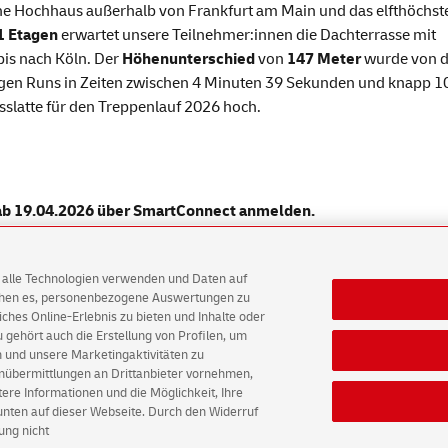
che Hochhaus außerhalb von Frankfurt am Main und das elfthöchste
1 Etagen
erwartet unsere Teilnehmer:innen die Dachterrasse mit
bis nach Köln. Der
Höhenunterschied
von
147 Meter
wurde von 
erigen Runs in Zeiten zwischen 4 Minuten 39 Sekunden und knapp 1
esslatte für den Treppenlauf 2026 hoch.
 ab 19.04.2026 über SmartConnect anmelden.
AG alle Technologien verwenden und Daten auf
ichen es, personenbezogene Auswertungen zu
hes Online-Erlebnis zu bieten und Inhalte oder
gehört auch die Erstellung von Profilen, um
 und unsere Marketingaktivitäten zu
tz
Barrierefreiheit
Einwilligungs-Einstellungen
enübermittlungen an Drittanbieter vornehmen,
re Informationen und die Möglichkeit, Ihre
 unten auf dieser Webseite. Durch den Widerruf
ung nicht