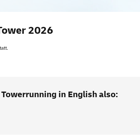
st Tower
 Tower 2026
tatt.
 Towerrunning in English also: