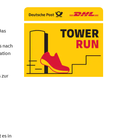
Das
s nach
ation
 zur
 es in