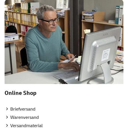
Lösungen für Ihre Geschäft
Navigation
Online Shop
Briefversand
Warenversand
Versandmaterial