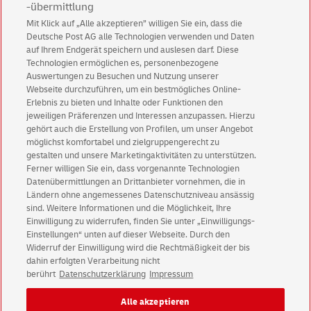
-übermittlung
Mit Klick auf „Alle akzeptieren” willigen Sie ein, dass die
Deutsche Post AG alle Technologien verwenden und Daten
auf Ihrem Endgerät speichern und auslesen darf. Diese
* Pflichtfeld, d.h. erforderlich zur Vertragserfüllung. Rechtsgrundlage ist Art. 6
Technologien ermöglichen es, personenbezogene
Abs. 1 lit. b DSGVO. Andere Angaben sind freiwillig. Rechtsgrundlage ist Ihre
Auswertungen zu Besuchen und Nutzung unserer
Einwilligung nach Art. 6 Abs. 1 lit. a DSGVO.
Webseite durchzuführen, um ein bestmögliches Online-
Erlebnis zu bieten und Inhalte oder Funktionen den
jeweiligen Präferenzen und Interessen anzupassen. Hierzu
gehört auch die Erstellung von Profilen, um unser Angebot
möglichst komfortabel und zielgruppengerecht zu
CMC Print-Mailing-Studie anfordern
gestalten und unsere Marketingaktivitäten zu unterstützen.
Ferner willigen Sie ein, dass vorgenannte Technologien
Datenübermittlungen an Drittanbieter vornehmen, die in
Ländern ohne angemessenes Datenschutzniveau ansässig
sind. Weitere Informationen und die Möglichkeit, Ihre
Einwilligung zu widerrufen, finden Sie unter „Einwilligungs-
Einstellungen“ unten auf dieser Webseite. Durch den
Kundenservice
Widerruf der Einwilligung wird die Rechtmäßigkeit der bis
Warnung vor gefälschten
E-Mails
dahin erfolgten Verarbeitung nicht
berührt
Datenschutzerklärung
Impressum
Impressum
Rechtliche Hinweise
Datenschutz
Alle akzeptieren