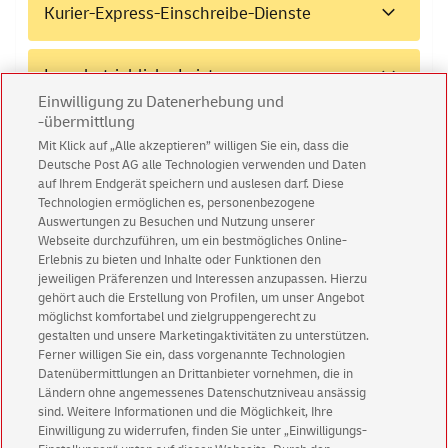
Kurier-Express-Einschreibe-Dienste
Innerbetriebliche Leistungen
Einwilligung zu Datenerhebung und
-übermittlung
Copy Shop
Mit Klick auf „Alle akzeptieren” willigen Sie ein, dass die
Deutsche Post AG alle Technologien verwenden und Daten
auf Ihrem Endgerät speichern und auslesen darf. Diese
Paketwände
Technologien ermöglichen es, personenbezogene
Auswertungen zu Besuchen und Nutzung unserer
Webseite durchzuführen, um ein bestmögliches Online-
Erlebnis zu bieten und Inhalte oder Funktionen den
jeweiligen Präferenzen und Interessen anzupassen. Hierzu
gehört auch die Erstellung von Profilen, um unser Angebot
möglichst komfortabel und zielgruppengerecht zu
gestalten und unsere Marketingaktivitäten zu unterstützen.
Ferner willigen Sie ein, dass vorgenannte Technologien
Datenschutz DP IHS
Datenübermittlungen an Drittanbieter vornehmen, die in
Ländern ohne angemessenes Datenschutzniveau ansässig
AGB Briefbeförderungsleistungen DP IHS
sind. Weitere Informationen und die Möglichkeit, Ihre
AGB Digitalisierung DP IHS
Einwilligung zu widerrufen, finden Sie unter „Einwilligungs-