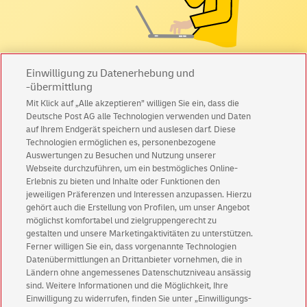
Sie sind interessiert oder haben
Einwilligung zu Datenerhebung und
Fragen? Wir sind für Sie da!
-übermittlung
Mit Klick auf „Alle akzeptieren” willigen Sie ein, dass die
Deutsche Post AG alle Technologien verwenden und Daten
Unser Experten-Team berät Sie gerne zu allen Themen
auf Ihrem Endgerät speichern und auslesen darf. Diese
rund um Ihre persönliche Poststelle.
Technologien ermöglichen es, personenbezogene
Auswertungen zu Besuchen und Nutzung unserer
Webseite durchzuführen, um ein bestmögliches Online-
Zum Kontaktformular
Erlebnis zu bieten und Inhalte oder Funktionen den
jeweiligen Präferenzen und Interessen anzupassen. Hierzu
gehört auch die Erstellung von Profilen, um unser Angebot
möglichst komfortabel und zielgruppengerecht zu
gestalten und unsere Marketingaktivitäten zu unterstützen.
Ferner willigen Sie ein, dass vorgenannte Technologien
Datenschutz DP IHS
Datenübermittlungen an Drittanbieter vornehmen, die in
Ländern ohne angemessenes Datenschutzniveau ansässig
AGB Briefbeförderungsleistungen DP IHS
sind. Weitere Informationen und die Möglichkeit, Ihre
AGB Digitalisierung DP IHS
Einwilligung zu widerrufen, finden Sie unter „Einwilligungs-