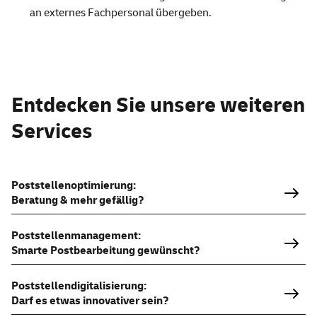
an externes Fachpersonal übergeben.
Diesen Bereich überspringen – weiter zu „Das sagen unsere Ku
Entdecken Sie unsere weiteren
Services
Poststellenoptimierung:
Beratung & mehr gefällig?
Poststellenmanagement:
Smarte Postbearbeitung gewünscht?
Poststellendigitalisierung:
Darf es etwas innovativer sein?