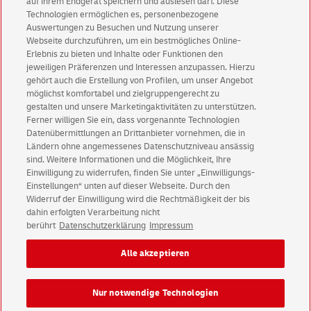
auf Ihrem Endgerät speichern und auslesen darf. Diese
Technologien ermöglichen es, personenbezogene
Auswertungen zu Besuchen und Nutzung unserer
Filialpartner werden
Webseite durchzuführen, um ein bestmögliches Online-
Erlebnis zu bieten und Inhalte oder Funktionen den
jeweiligen Präferenzen und Interessen anzupassen. Hierzu
gehört auch die Erstellung von Profilen, um unser Angebot
möglichst komfortabel und zielgruppengerecht zu
gestalten und unsere Marketingaktivitäten zu unterstützen.
English Homepage
Ferner willigen Sie ein, dass vorgenannte Technologien
Datenübermittlungen an Drittanbieter vornehmen, die in
Ländern ohne angemessenes Datenschutzniveau ansässig
sind. Weitere Informationen und die Möglichkeit, Ihre
Einwilligung zu widerrufen, finden Sie unter „Einwilligungs-
Einstellungen“ unten auf dieser Webseite. Durch den
Kundenservice
Widerruf der Einwilligung wird die Rechtmäßigkeit der bis
Warnung vor gefälschten
E-Mails
dahin erfolgten Verarbeitung nicht
berührt
Datenschutzerklärung
Impressum
Impressum
Rechtliche Hinweise
Datenschutz
Alle akzeptieren
Barrierefreiheit
Einwilligungs-Einstellungen
Nur notwendige Technologien