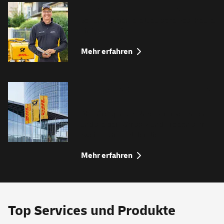
Alles rund um Ihre Post
So funktioniert die Deutsche Post heute.
Einfach erklärt.
Mehr erfahren
05. August: Konzernergebnis
Q2
DHL Group nutzt Wachstumschancen
und steigert Umsatz und Ergebnis im
zweiten Quartal deutlich
Mehr erfahren
Top
Services
und Produkte