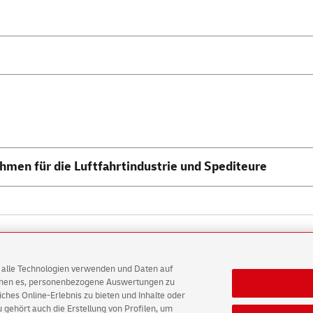
hmen für die Luftfahrtindustrie und Spediteure
ten
E-Mails
AG alle Technologien verwenden und Daten auf
tz
Barrierefreiheit
Einwilligungs-Einstellungen
ichen es, personenbezogene Auswertungen zu
hes Online-Erlebnis zu bieten und Inhalte oder
gehört auch die Erstellung von Profilen, um