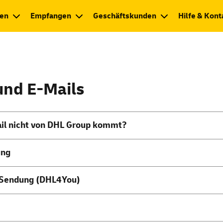
en
Empfangen
Geschäftskunden
Hilfe & Kont
se
 und
E-Mails
il
nicht von DHL
Group
kommt?
ung
s Sendung (DHL4You)