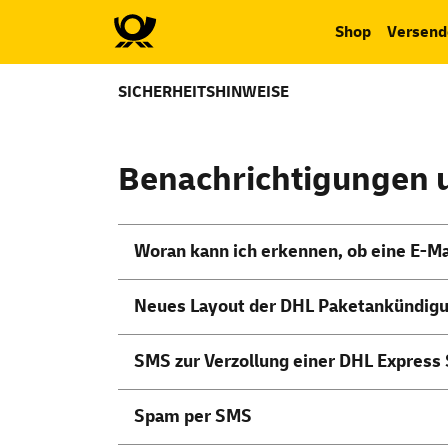
Shop
Versend
SICHERHEITSHINWEISE
Sicherheitshinwei
Benachrichtigungen
Woran kann ich erkennen, ob eine
E-Ma
Neues
Layout
der DHL Paketankündig
SMS zur Verzollung einer DHL Expres
Spam
per SMS