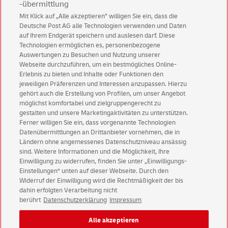
-übermittlung
Mit Klick auf „Alle akzeptieren” willigen Sie ein, dass die
Deutsche Post AG alle Technologien verwenden und Daten
auf Ihrem Endgerät speichern und auslesen darf. Diese
Technologien ermöglichen es, personenbezogene
Keine News mehr verpassen!
Auswertungen zu Besuchen und Nutzung unserer
Für den Shop-Newsletter anmelden und
Webseite durchzuführen, um ein bestmögliches Online-
Willkommensgutschein für eine Bestellung sichern.
Erlebnis zu bieten und Inhalte oder Funktionen den
jeweiligen Präferenzen und Interessen anzupassen. Hierzu
gehört auch die Erstellung von Profilen, um unser Angebot
möglichst komfortabel und zielgruppengerecht zu
Jetzt anmelden und Rabatt sichern
gestalten und unsere Marketingaktivitäten zu unterstützen.
Ferner willigen Sie ein, dass vorgenannte Technologien
Datenübermittlungen an Drittanbieter vornehmen, die in
Ländern ohne angemessenes Datenschutzniveau ansässig
sind. Weitere Informationen und die Möglichkeit, Ihre
Einwilligung zu widerrufen, finden Sie unter „Einwilligungs-
Einstellungen“ unten auf dieser Webseite. Durch den
Kundenservice
Widerruf der Einwilligung wird die Rechtmäßigkeit der bis
Warnung vor gefälschten
E-Mails
dahin erfolgten Verarbeitung nicht
berührt
Datenschutzerklärung
Impressum
Impressum
Rechtliche Hinweise
Datenschutz
Alle akzeptieren
Barrierefreiheit
Einwilligungs-Einstellungen