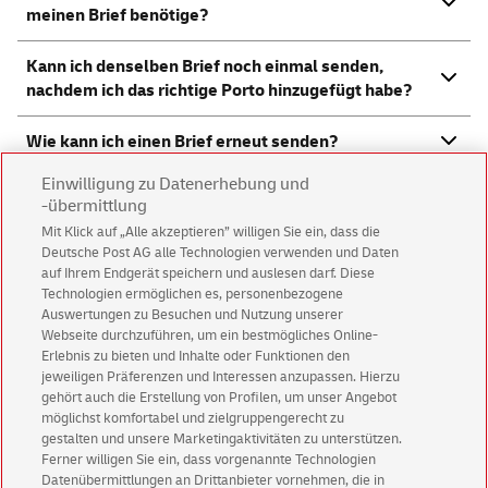
meinen Brief benötige?
Kann ich denselben Brief noch einmal senden,
nachdem ich das richtige Porto hinzugefügt habe?
Wie kann ich einen Brief erneut senden?
Einwilligung zu Datenerhebung und
Mein Brief kam wegen Unterfrankierung zurück.
-übermittlung
Muss ich für die Rücksendung bezahlen?
Mit Klick auf „Alle akzeptieren” willigen Sie ein, dass die
Deutsche Post AG alle Technologien verwenden und Daten
Wie kann ich sicherstellen, dass der Brief beim
auf Ihrem Endgerät speichern und auslesen darf. Diese
nächsten Versand erfolgreich zugestellt wird?
Technologien ermöglichen es, personenbezogene
Auswertungen zu Besuchen und Nutzung unserer
Webseite durchzuführen, um ein bestmögliches Online-
Wo kann ich die korrekten Portokosten für
Erlebnis zu bieten und Inhalte oder Funktionen den
verschiedene Arten von Briefen finden?
jeweiligen Präferenzen und Interessen anzupassen. Hierzu
gehört auch die Erstellung von Profilen, um unser Angebot
Gibt es eine Möglichkeit, die richtige Frankierung
möglichst komfortabel und zielgruppengerecht zu
gestalten und unsere Marketingaktivitäten zu unterstützen.
online
zu ermitteln?
Ferner willigen Sie ein, dass vorgenannte Technologien
Datenübermittlungen an Drittanbieter vornehmen, die in