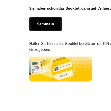
Krypto-Briefmark
Sie haben schon das
Booklet
, dann geht’s hier
Sammeln
Halten Sie hierzu das
Booklet
bereit, um die PIN 
einzugeben.