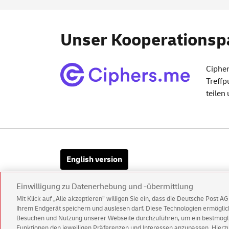
Unser Kooperationsp
Ciphe
Treffp
teilen
English version
Einwilligung zu Datenerhebung und -übermittlung
Mit Klick auf „Alle akzeptieren” willigen Sie ein, dass die Deutsche Post 
Ihrem Endgerät speichern und auslesen darf. Diese Technologien ermögl
Kundenservice
Warnung vor gefälsch
Besuchen und Nutzung unserer Webseite durchzuführen, um ein bestmöglic
Funktionen den jeweiligen Präferenzen und Interessen anzupassen. Hierzu 