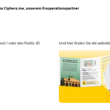
e sammeln
 zu
Ciphers.me
, unserem Kooperationspartner
und / oder den Public-
ID
Und hier finden Sie die selbst