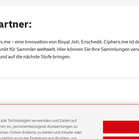
artner:
rs.me
– eine Innovation von
Royal Joh
. Enschedé.
Ciphers.me
ist d
unkt für Sammler weltweit. Hier können Sie Ihre Sammlungen ver
 und auf die nächste Stufe bringen.
AG alle Technologien verwenden und Daten auf
ichen es, personenbezogene Auswertungen zu
ten
E-Mails
hes Online-Erlebnis zu bieten und Inhalte oder
gehört auch die Erstellung von Profilen, um