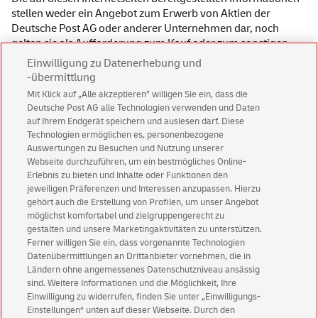
stellen weder ein Angebot zum Erwerb von Aktien der
Deutsche Post AG oder anderer Unternehmen dar, noch
gelten sie als Aufforderung zum Kauf oder zum sonstigen
direkten oder indirekten Handel mit Aktien. Des Weiteren
Einwilligung zu Datenerhebung und
behält sich die Deutsche Post AG das Recht vor, Änderungen
-übermittlung
oder Ergänzungen der bereitgestellten Informationen
Mit Klick auf „Alle akzeptieren” willigen Sie ein, dass die
vorzunehmen.
Deutsche Post AG alle Technologien verwenden und Daten
auf Ihrem Endgerät speichern und auslesen darf. Diese
Inhalt und Struktur der Deutsche Post Webseiten sind
Technologien ermöglichen es, personenbezogene
urheberrechtlich geschützt. Die Vervielfältigung von
Auswertungen zu Besuchen und Nutzung unserer
Informationen oder Daten, insbesondere die Verwendung
Webseite durchzuführen, um ein bestmögliches Online-
von Texten, Textteilen oder Bildmaterial, bedarf der
Erlebnis zu bieten und Inhalte oder Funktionen den
vorherigen Zustimmung der Deutsche Post AG.
jeweiligen Präferenzen und Interessen anzupassen. Hierzu
gehört auch die Erstellung von Profilen, um unser Angebot
möglichst komfortabel und zielgruppengerecht zu
gestalten und unsere Marketingaktivitäten zu unterstützen.
Ferner willigen Sie ein, dass vorgenannte Technologien
Datenübermittlungen an Drittanbieter vornehmen, die in
Ländern ohne angemessenes Datenschutzniveau ansässig
sind. Weitere Informationen und die Möglichkeit, Ihre
Einwilligung zu widerrufen, finden Sie unter „Einwilligungs-
Einstellungen“ unten auf dieser Webseite. Durch den
Kundenservice