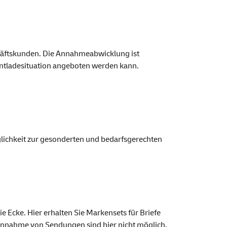
chäftskunden. Die Annahmeabwicklung ist
 Entladesituation angeboten werden kann.
ichkeit zur gesonderten und bedarfsgerechten
ie Ecke. Hier erhalten Sie Marken
set
s für Briefe
Annahme von Sendungen sind hier nicht möglich.