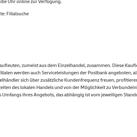
 die Uhr online zur Verfügung.
kte:
Filialsuche
 Kaufleuten, zumeist aus dem Einzelhandel, zusammen. Diese Kaufl
tfilialen werden auch Serviceleistungen der Postbank angeboten, 
elhändler sich über zusätzliche Kundenfrequenz freuen, profitier
iten des lokalen Handels und von der Möglichkeit zu Verbundeink
des Umfangs ihres Angebots, das abhängig ist vom jeweiligen Stand