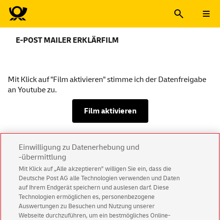
E-POST MAILER ERKLÄRFILM
Mit Klick auf "Film aktivieren" stimme ich der Datenfreigabe
an Youtube zu.
Film aktivieren
Einwilligung zu Datenerhebung und
-übermittlung
Mit Klick auf „Alle akzeptieren” willigen Sie ein, dass die
Kundenservice
Deutsche Post AG alle Technologien verwenden und Daten
auf Ihrem Endgerät speichern und auslesen darf. Diese
Warnung vor gefälschten
E-Mails
Technologien ermöglichen es, personenbezogene
Auswertungen zu Besuchen und Nutzung unserer
Impressum
Rechtliche Hinweise
Datenschutz
Webseite durchzuführen, um ein bestmögliches Online-