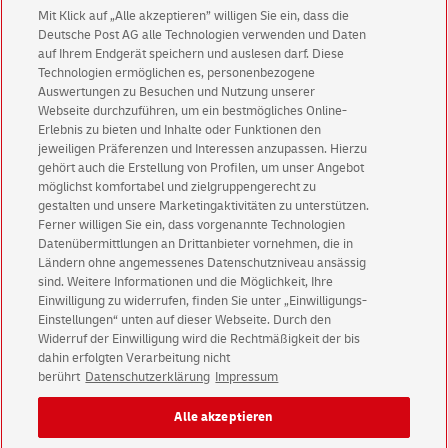
Mit Klick auf „Alle akzeptieren” willigen Sie ein, dass die
versandoptimiert (konsolidiert) werden?
Deutsche Post AG alle Technologien verwenden und Daten
auf Ihrem Endgerät speichern und auslesen darf. Diese
Technologien ermöglichen es, personenbezogene
Welche Rabatte gibt es?
Auswertungen zu Besuchen und Nutzung unserer
Webseite durchzuführen, um ein bestmögliches Online-
Erlebnis zu bieten und Inhalte oder Funktionen den
jeweiligen Präferenzen und Interessen anzupassen. Hierzu
gehört auch die Erstellung von Profilen, um unser Angebot
möglichst komfortabel und zielgruppengerecht zu
gestalten und unsere Marketingaktivitäten zu unterstützen.
Ferner willigen Sie ein, dass vorgenannte Technologien
Datenschutz DP IHS
Datenübermittlungen an Drittanbieter vornehmen, die in
Ländern ohne angemessenes Datenschutzniveau ansässig
AGB Briefbeförderungsleistungen DP IHS
sind. Weitere Informationen und die Möglichkeit, Ihre
AGB Digitalisierung DP IHS
Einwilligung zu widerrufen, finden Sie unter „Einwilligungs-
Einstellungen“ unten auf dieser Webseite. Durch den
AGB Postserviceleistungen DP IHS
Widerruf der Einwilligung wird die Rechtmäßigkeit der bis
Impressum DP IHS
dahin erfolgten Verarbeitung nicht
berührt
Datenschutzerklärung
Impressum
Impressum
Rechtliche Hinweise
Datenschutz
Alle akzeptieren
Barrierefreiheit
Einwilligungs-Einstellungen