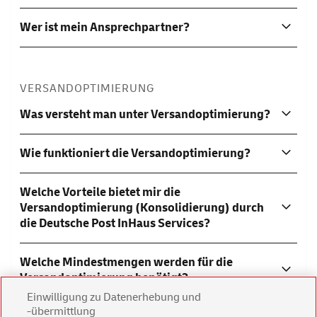
Wer ist mein Ansprechpartner?
VERSANDOPTIMIERUNG
Was versteht man unter Versandoptimierung?
Wie funktioniert die Versandoptimierung?
Welche Vorteile bietet mir die
Versandoptimierung (Konsolidierung) durch
die Deutsche Post InHaus Services?
Welche Mindestmengen werden für die
Versandoptimierung benötigt?
Einwilligung zu Datenerhebung und
-übermittlung
Welche Brief- und Postkartenformate können