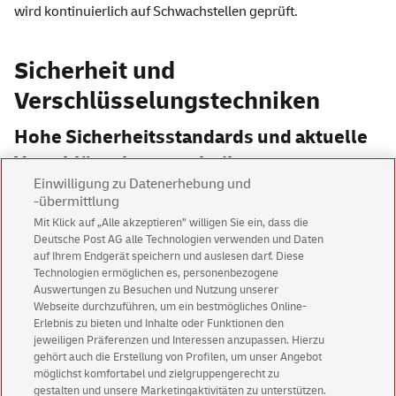
wird kontinuierlich auf Schwachstellen geprüft.
Sicherheit und
Verschlüsselungstechniken
Hohe Sicherheitsstandards und aktuelle
Verschlüsselungstechniken
Einwilligung zu Datenerhebung und
-übermittlung
Verschlüsselung
Mit Klick auf „Alle akzeptieren” willigen Sie ein, dass die
Auf der Plattform werden modernste
Deutsche Post AG alle Technologien verwenden und Daten
Sicherheitstechnologien eingesetzt. Alle Dokumente werden
auf Ihrem Endgerät speichern und auslesen darf. Diese
mit dem standardisierten Verschlüsselungsverfahren AES
Technologien ermöglichen es, personenbezogene
verschlüsselt. Die entsprechenden Schlüssel werden
Auswertungen zu Besuchen und Nutzung unserer
zugriffsgeschützt in einem zertifizierten
Hardware
-
Security
-
Webseite durchzuführen, um ein bestmögliches Online-
Erlebnis zu bieten und Inhalte oder Funktionen den
Modul hinterlegt.
jeweiligen Präferenzen und Interessen anzupassen. Hierzu
gehört auch die Erstellung von Profilen, um unser Angebot
Virenschutz
möglichst komfortabel und zielgruppengerecht zu
Um Sie vor Viren und sonstiger Schadsoftware zu schützen,
gestalten und unsere Marketingaktivitäten zu unterstützen.