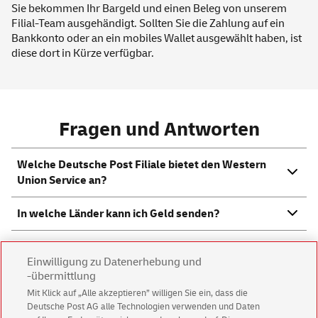
Sie bekommen Ihr Bargeld und einen Beleg von unserem
Filial-Team ausgehändigt. Sollten Sie die Zahlung auf ein
Bankkonto oder an ein mobiles Wallet ausgewählt haben, ist
diese dort in Kürze verfügbar.
Fragen und Antworten
Welche Deutsche Post Filiale bietet den Western
Union
Service
an?
In welche Länder kann ich Geld senden?
Welche Ausweisdokumente brauche ich, um Geld
Einwilligung zu Datenerhebung und
zu senden?
-übermittlung
Mit Klick auf „Alle akzeptieren” willigen Sie ein, dass die
Welche Daten muss ich für den Empfänger
Deutsche Post AG alle Technologien verwenden und Daten
angeben?