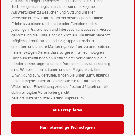
auf Ihrem Endgerät speichern und auslesen darf. Diese
Technologien ermöglichen es, personenbezogene
Kann ich im Namen eines Familienmitglieds oder
Auswertungen zu Besuchen und Nutzung unserer
Freundes den Geldtransfer durchführen?
Webseite durchzuführen, um ein bestmögliches Online-
Erlebnis zu bieten und Inhalte oder Funktionen den
jeweiligen Präferenzen und Interessen anzupassen. Hierzu
Wie kann ich einen Geldtransfer durchführen, wenn
gehört auch die Erstellung von Profilen, um unser Angebot
Empfängerdaten fehlen?
möglichst komfortabel und zielgruppengerecht zu
gestalten und unsere Marketingaktivitäten zu unterstützen.
Ferner willigen Sie ein, dass vorgenannte Technologien
Wie kann ich eine Transaktion ändern?
Datenübermittlungen an Drittanbieter vornehmen, die in
Ländern ohne angemessenes Datenschutzniveau ansässig
Wie schnell kommt das Geld im Ausland an?
sind. Weitere Informationen und die Möglichkeit, Ihre
Einwilligung zu widerrufen, finden Sie unter „Einwilligungs-
Einstellungen“ unten auf dieser Webseite. Durch den
Widerruf der Einwilligung wird die Rechtmäßigkeit der bis
dahin erfolgten Verarbeitung nicht
berührt
Datenschutzerklärung
Impressum
Impressum
Rechtliche Hinweise
Datenschutz
Alle akzeptieren
Barrierefreiheit
Einwilligungs-Einstellungen
Nur notwendige Technologien