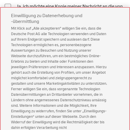
Ja, ich möchte eine Kopie meiner Nachricht an die von
mir angegebene E-Mail-Adresse erhalten. Die
Einwilligung zu Datenerhebung und
Deutsche Post AG hat mich darauf hingewiesen, dass
-übermittlung
dabei zwar eine Transportverschlüsselung stattfindet,
Mit Klick auf „Alle akzeptieren” willigen Sie ein, dass die
aber keine Verschlüsselung auf Inhaltsebene. Für den
Deutsche Post AG alle Technologien verwenden und Daten
Fall, dass ich besonders schützenswerte Daten in das
auf Ihrem Endgerät speichern und auslesen darf. Diese
Kontaktformular eintrage, hat mir die Deutsche Post
Technologien ermöglichen es, personenbezogene
AG davon abgeraten, eine Kopie dieser Nachricht per
Auswertungen zu Besuchen und Nutzung unserer
transportverschlüsselter
E-Mail
zu erhalten.
Webseite durchzuführen, um ein bestmögliches Online-
Erlebnis zu bieten und Inhalte oder Funktionen den
jeweiligen Präferenzen und Interessen anzupassen. Hierzu
gehört auch die Erstellung von Profilen, um unser Angebot
Senden
möglichst komfortabel und zielgruppengerecht zu
gestalten und unsere Marketingaktivitäten zu unterstützen.
Ferner willigen Sie ein, dass vorgenannte Technologien
*Pflichtfeld, d.h. erforderlich zur Vertragserfüllung, Rechtsgrundlage ist Art. 6
Datenübermittlungen an Drittanbieter vornehmen, die in
Abs. 1 lit. b DSGVO. Andere Angaben sind freiwillig, Rechtsgrundlage ist Ihre
Ländern ohne angemessenes Datenschutzniveau ansässig
Einwilligung nach Art. 6 Abs. 1 lit. a DSGVO.
sind. Weitere Informationen und die Möglichkeit, Ihre
Einwilligung zu widerrufen, finden Sie unter „Einwilligungs-
Einstellungen“ unten auf dieser Webseite. Durch den
Widerruf der Einwilligung wird die Rechtmäßigkeit der bis
dahin erfolgten Verarbeitung nicht