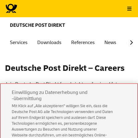
DEUTSCHE POST DIREKT
Services
Downloads
References
News
About
Deutsche
Post Direkt – Careers
Join Deutsche Post Direkt for a bright professional future
with exciting new challenges. As the Deutsche Post
Einwilligung zu Datenerhebung und
subsidiary specializing in address management, we optimize
-übermittlung
direct mail advertising and make it possible for that initial
Mit Klick auf „Alle akzeptieren” willigen Sie ein, dass die
customer dialog to take place.
Deutsche Post AG alle Technologien verwenden und Daten
auf Ihrem Endgerät speichern und auslesen darf. Diese
Find out about your career opportunities at Deutsche Post
Technologien ermöglichen es, personenbezogene
Direkt and have a look at even more current job vacancies at
Auswertungen zu Besuchen und Nutzung unserer
DHL Group
here
.
Webseite durchzuführen, um ein bestmögliches Online-