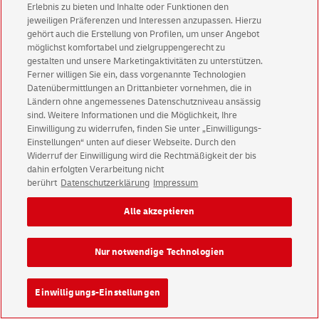
Erlebnis zu bieten und Inhalte oder Funktionen den
jeweiligen Präferenzen und Interessen anzupassen. Hierzu
gehört auch die Erstellung von Profilen, um unser Angebot
möglichst komfortabel und zielgruppengerecht zu
gestalten und unsere Marketingaktivitäten zu unterstützen.
Ferner willigen Sie ein, dass vorgenannte Technologien
Datenübermittlungen an Drittanbieter vornehmen, die in
Ländern ohne angemessenes Datenschutzniveau ansässig
Deutsche
Post Direkt publishing information
sind. Weitere Informationen und die Möglichkeit, Ihre
Deutsche
Post Direkt data protection
Einwilligung zu widerrufen, finden Sie unter „Einwilligungs-
Einstellungen“ unten auf dieser Webseite. Durch den
German version
Widerruf der Einwilligung wird die Rechtmäßigkeit der bis
dahin erfolgten Verarbeitung nicht
Legal
Using this website
Data Protection
berührt
Datenschutzerklärung
Impressum
Accessibility
Consent Settings
Alle akzeptieren
DHL Group
Careers
Media
Investors
Nur notwendige Technologien
Einwilligungs-Einstellungen