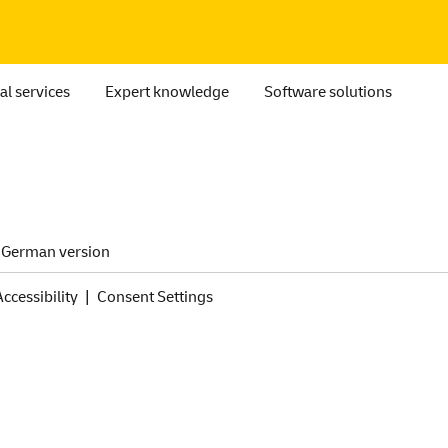
al services
Expert knowledge
Software solutions
German version
Accessibility
Consent Settings