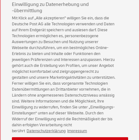
Einwilligung zu Datenerhebung und
-übermittlung
Mit Klick auf „Alle akzeptieren” willigen Sie ein, dass die
Deutsche Post AG alle Technologien verwenden und Daten
auf Ihrem Endgerät speichern und auslesen darf. Diese
Technologien ermöglichen es, personenbezogene
Auswertungen zu Besuchen und Nutzung unserer
Webseite durchzuführen, um ein bestmögliches Online-
Erlebnis zu bieten und Inhalte oder Funktionen den
jeweiligen Präferenzen und Interessen anzupassen. Hierzu
gehört auch die Erstellung von Profilen, um unser Angebot
möglichst komfortabel und zielgruppengerecht zu
gestalten und unsere Marketingaktivitäten zu unterstützen.
Unsere E-Commerce
Services
Ferner willigen Sie ein, dass vorgenannte Technologien
Datenübermittlungen an Drittanbieter vornehmen, die in
Ländern ohne angemessenes Datenschutzniveau ansässig
sind. Weitere Informationen und die Möglichkeit, Ihre
Einwilligung zu widerrufen, finden Sie unter „Einwilligungs-
Einstellungen“ unten auf dieser Webseite. Durch den
Kundenservice
Widerruf der Einwilligung wird die Rechtmäßigkeit der bis
Warnung vor gefälschten
E-Mails
dahin erfolgten Verarbeitung nicht
berührt
Datenschutzerklärung
Impressum
Impressum
Rechtliche Hinweise
Datenschutz