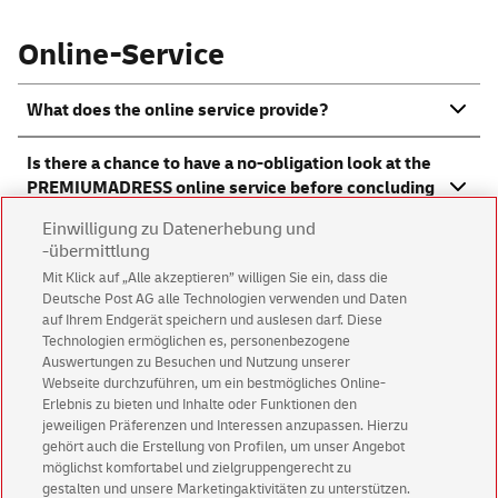
Online-Service
What does the online service provide?
Is there a chance to have a no-obligation look at the
PREMIUMADRESS online service before concluding
the contract?
Einwilligung zu Datenerhebung und
-übermittlung
How can I obtain access to the online service?
Mit Klick auf „Alle akzeptieren” willigen Sie ein, dass die
Deutsche Post AG alle Technologien verwenden und Daten
I no longer have the access data for the online
auf Ihrem Endgerät speichern und auslesen darf. Diese
service. What can I do?
Technologien ermöglichen es, personenbezogene
Auswertungen zu Besuchen und Nutzung unserer
Webseite durchzuführen, um ein bestmögliches Online-
How long is my password valid?
Erlebnis zu bieten und Inhalte oder Funktionen den
jeweiligen Präferenzen und Interessen anzupassen. Hierzu
gehört auch die Erstellung von Profilen, um unser Angebot
What technical parameters does the use of the
möglichst komfortabel und zielgruppengerecht zu
online service require?
gestalten und unsere Marketingaktivitäten zu unterstützen.