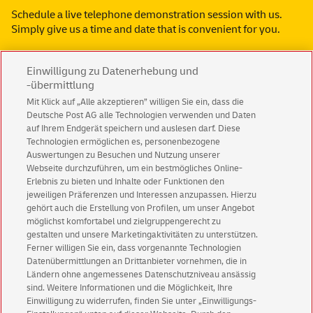
Schedule a live telephone demonstration session with us.
Simply give us a
time and date
that is
convenient for you
.
Einwilligung zu Datenerhebung und
We will be happy to advise you or provide you with additional
-übermittlung
information:
Call us at
Mit Klick auf „Alle akzeptieren” willigen Sie ein, dass die
+49 (0)180 6 555555*
Deutsche Post AG alle Technologien verwenden und Daten
auf Ihrem Endgerät speichern und auslesen darf. Diese
*
Technologien ermöglichen es, personenbezogene
(14 ct per minute or part thereof from a German landline; or a maximum of 42
Auswertungen zu Besuchen und Nutzung unserer
ct per minute or part thereof from a German mobile network)
Webseite durchzuführen, um ein bestmögliches Online-
Erlebnis zu bieten und Inhalte oder Funktionen den
Or use our convenient contact form.
jeweiligen Präferenzen und Interessen anzupassen. Hierzu
gehört auch die Erstellung von Profilen, um unser Angebot
Contact form
möglichst komfortabel und zielgruppengerecht zu
gestalten und unsere Marketingaktivitäten zu unterstützen.
Ferner willigen Sie ein, dass vorgenannte Technologien
Datenübermittlungen an Drittanbieter vornehmen, die in
Ländern ohne angemessenes Datenschutzniveau ansässig
sind. Weitere Informationen und die Möglichkeit, Ihre
Einwilligung zu widerrufen, finden Sie unter „Einwilligungs-