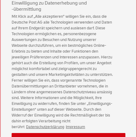
39135 Magdeburg
Einwilligung zu Datenerhebung und
-übermittlung
Phone: 0391 567 6970
Mit Klick auf „Alle akzeptieren” willigen Sie ein, dass die
Deutsche Post AG alle Technologien verwenden und Daten
auf Ihrem Endgerät speichern und auslesen darf. Diese
Technologien ermöglichen es, personenbezogene
E-mail: MLBF[at]ms.sachsen-anhalt.de
Auswertungen zu Besuchen und Nutzung unserer
Webseite durchzuführen, um ein bestmögliches Online-
Erlebnis zu bieten und Inhalte oder Funktionen den
jeweiligen Präferenzen und Interessen anzupassen. Hierzu
gehört auch die Erstellung von Profilen, um unser Angebot
möglichst komfortabel und zielgruppengerecht zu
gestalten und unsere Marketingaktivitäten zu unterstützen.
Ferner willigen Sie ein, dass vorgenannte Technologien
Datenübermittlungen an Drittanbieter vornehmen, die in
Ländern ohne angemessenes Datenschutzniveau ansässig
German page
sind. Weitere Informationen und die Möglichkeit, Ihre
Einwilligung zu widerrufen, finden Sie unter „Einwilligungs-
Einstellungen“ unten auf dieser Webseite. Durch den
Widerruf der Einwilligung wird die Rechtmäßigkeit der bis
dahin erfolgten Verarbeitung nicht
berührt
Datenschutzerklärung
Impressum
Legal
Using this website
Data Protection