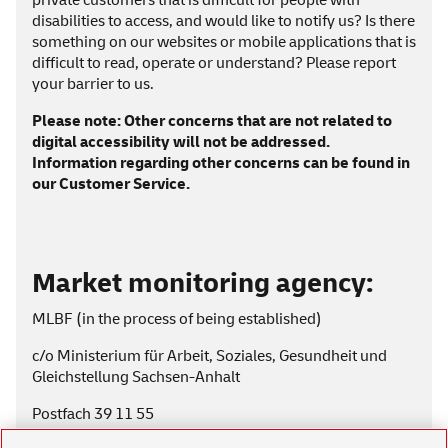
private customers that is difficult for people with
disabilities to access, and would like to notify us? Is there
something on our websites or mobile applications that is
difficult to read, operate or understand? Please report
your
barrier
to us.
Please note: Other concerns that are not related to
digital accessibility will not be addressed.
Information regarding other concerns can be found in
our
Customer Service
.
Market monitoring agency:
MLBF (in the process of being established)
c/o Ministerium für Arbeit, Soziales, Gesundheit und
Gleichstellung Sachsen-Anhalt
Postfach 39 11 55