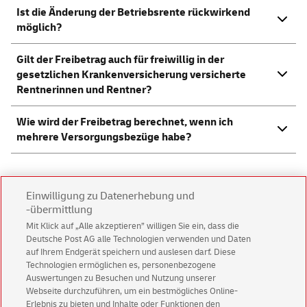
Ist die Änderung der Betriebsrente rückwirkend
möglich?
Gilt der Freibetrag auch für freiwillig in der
gesetzlichen Krankenversicherung versicherte
Rentnerinnen und Rentner?
Wie wird der Freibetrag berechnet, wenn ich
mehrere Versorgungsbezüge habe?
Fragen zur Rentenbezugsmitteilung für
Einwilligung zu Datenerhebung und
Rentenleistungen aus Betriebsrenten
-übermittlung
Mit Klick auf „Alle akzeptieren” willigen Sie ein, dass die
Deutsche Post AG alle Technologien verwenden und Daten
Welche Informationen enthält die
auf Ihrem Endgerät speichern und auslesen darf. Diese
Rentenbezugsmitteilung?
Technologien ermöglichen es, personenbezogene
Auswertungen zu Besuchen und Nutzung unserer
Wofür benötige ich eine Rentenbezugsmitteilung?
Webseite durchzuführen, um ein bestmögliches Online-
Erlebnis zu bieten und Inhalte oder Funktionen den