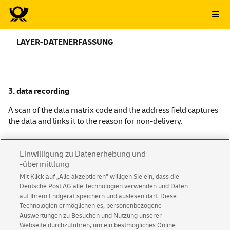
LAYER-DATENERFASSUNG
3. data recording
A scan of the data matrix code and the address field captures
the data and links it to the reason for non-delivery.
Einwilligung zu Datenerhebung und
-übermittlung
Mit Klick auf „Alle akzeptieren” willigen Sie ein, dass die
Business customer service
German Version
Deutsche Post AG alle Technologien verwenden und Daten
auf Ihrem Endgerät speichern und auslesen darf. Diese
Legal
Using this website
Data Protection
Technologien ermöglichen es, personenbezogene
Auswertungen zu Besuchen und Nutzung unserer
Accessibility
Consent Settings
Webseite durchzuführen, um ein bestmögliches Online-