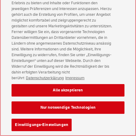
Erlebnis zu bieten und Inhalte oder Funktionen den
jeweiligen Präferenzen und Interessen anzupassen. Hierzu
gehört auch die Erstellung von Profilen, um unser Angebot
DHL Group
Careers
Media
Investors
möglichst komfortabel und zielgruppengerecht zu
gestalten und unsere Marketingaktivitäten zu unterstützen.
* 20 Euro cents per connection from a German landline; no more than 60
Ferner willigen Sie ein, dass vorgenannte Technologien
Euro cents per connection from a German mobile network
Datenübermittlungen an Drittanbieter vornehmen, die in
Ländern ohne angemessenes Datenschutzniveau ansässig
sind. Weitere Informationen und die Möglichkeit, Ihre
Einwilligung zu widerrufen, finden Sie unter „Einwilligungs-
Einstellungen“ unten auf dieser Webseite. Durch den
Widerruf der Einwilligung wird die Rechtmäßigkeit der bis
dahin erfolgten Verarbeitung nicht
berührt
Datenschutzerklärung
Impressum
Alle akzeptieren
Nur notwendige Technologien
Einwilligungs-Einstellungen